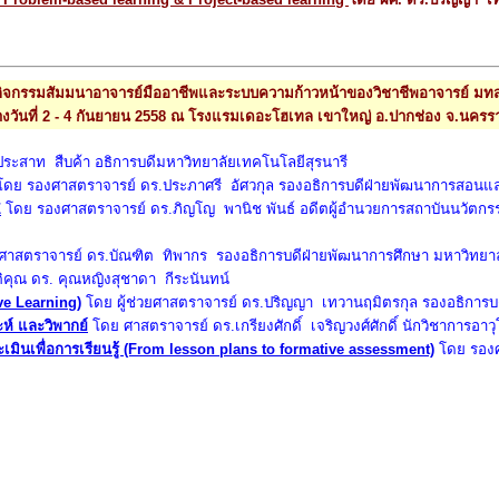
กิจกรรมสัมมนาอาจารย์มืออาชีพและระบบความก้าวหน้าของวิชาชีพอาจารย์ มทส
่างวันที่ 2 - 4 กันยายน 2558 ณ โรงแรมเดอะโฮเทล เขาใหญ่ อ.ปากช่อง จ.นครร
ะสาท สืบค้า อธิการบดีมหาวิทยาลัยเทคโนโลยีสุรนารี
ดย รองศาสตราจารย์ ดร.ประภาศรี อัศวกุล รองอธิการบดีฝ่ายพัฒนาการสอนและ
Z
โดย รองศาสตราจารย์ ดร.ภิญโญ พานิช พันธ์ อดีตผู้อำนวยการสถาบันนวัตกรร
าสตราจารย์ ดร.บัณฑิต ทิพากร รองอธิการบดีฝ่ายพัฒนาการศึกษา มหาวิทยาล
คุณ ดร. คุณหญิงสุชาดา กีระนันทน์
ve Learning)
โดย ผู้ช่วยศาสตราจารย์ ดร.ปริญญา เทวานฤมิตรกุล รองอธิการบ
ะห์ และวิพากย์
โดย ศาสตราจารย์ ดร.เกรียงศักดิ์ เจริญวงศ์ศักดิ์ นักวิชาการอาว
ระเมินเพื่อการเรียนรู้ (From lesson plans to formative assessment)
โดย รองศา