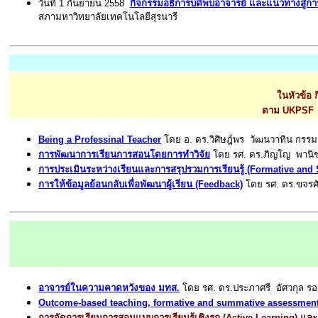
วันที่ 1 กันยายน 2558
กิจกรรมอธิการบดีพบอาจารย์ และแนวทางสู่
สภามหาวิทยาลัยเทคโนโลยีสุรนารี
ในหัวข้อ 
ตาม UKPSF ระ
Being a Professinal Teacher
โดย อ. ดร.วิศิษฎ์พร วัฒนวาทิน กรรม
การพัฒนาการเรียนการสอนโดยการทำวิจัย
โดย รศ. ดร.ภิญโญ พานิชพ
การประเมินระหว่างเรียนและการสรุปรวมการเรียนรู้ (Formative an
การให้ข้อมูลย้อนกลับเพื่อพัฒนาผู้เรียน (Feedback)
โดย รศ. ดร.ขจรศัก
อาจารย์ในความคาดหวังของ มทส.
โดย รศ. ดร.ประภาศรี อัศวกุล รอ
Outcome-based teaching, formative and summative assessmen
การจัดการเรียนการสอนแบบการเรียนรู้เชิงรุก (Active Learning) แ