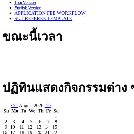
Thai Version
English Version
APPLICATION FEE WORKFLOW
SUT REFEREE TEMPLATE
ขณะนี้เวลา
mariobete
giriş
yapma
legal
bahis
ปฏิทินแสดงกิจกรรมต่าง 
nedir
<<
August 2026
>>
Su
Mo
Tu
We
Th
Fr
Sa
1
2
3
4
5
6
7
8
9
10
11
12
13
14
15
16
17
18
19
20
21
22