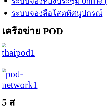
ระบบจองห้องประชุม online
ระบบจองสื่อโสตทัศนูปกรณ์
เครือข่าย POD
united
5 ส
luxury
shop