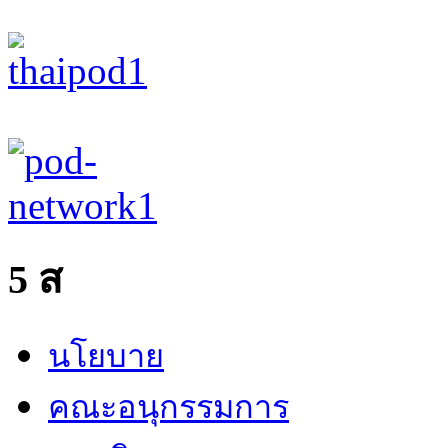
united
5 ส
luxury
shop
นโยบาย
คณะอนุกรรมการ